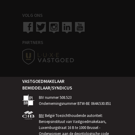
VOLG ONS
PARTNERS
VASTGOEDMAKELAAR
BEMIDDELAAR/SYNDICUS
BIV nummer 508.523
Ondernemingsnummer BTW-BE 0644.530.851
BIV
België Toezichthoudende autoriteit:
Beroepsinstituut van Vastgoedmakelaars,
Luxemburgstraat 16 B te 1000 Brussel -
Onderworpen aan de
deontologische code