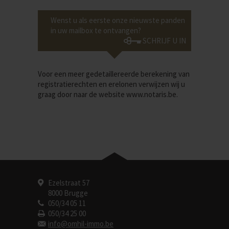
Wenst u als eerste onze nieuwste panden
in uw mailbox te ontvangen?
SCHRIJF U IN
Voor een meer gedetaillereerde berekening van
registratierechten en erelonen verwijzen wij u
graag door naar de website
www.notaris.be
.
Ezelstraat 57
8000 Brugge
050/34 05 11
050/34 25 00
info@omhil-immo.be