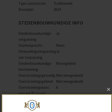
Type constructie:
Traditioneel
Bouwjaar:
2024
STEDENBOUWKUNDIGE INFO
Stedenbouwkundige
Ja
vergunning:
Voorkooprecht:
Neen
Verkavelingsvergunning
Ja
van toepassing:
Stedenbouwkundige
Woongebied
bestemming:
Overstromingsgevoelig:
Niet meegedeeld
Overstromingsgebied:
Niet meegedeeld
Overstromingskans
A
×
perceel (P-score):
Erfgoed:
Geen beschermd
erfgoed