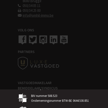
8000 Brugge
050/34 05 11
050/34 25 00
info@omhil-immo.be
VOLG ONS
PARTNERS
VASTGOEDMAKELAAR
BEMIDDELAAR/SYNDICUS
BIV nummer 508.523
Ondernemingsnummer BTW-BE 0644.530.851