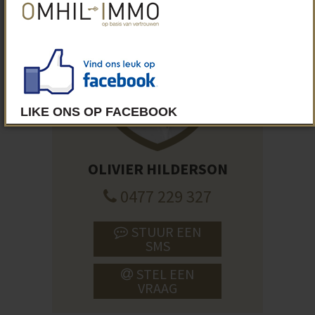
OLIVIER HILDERSON
0477 229 327
STUUR EEN
SMS
STEL EEN
VRAAG