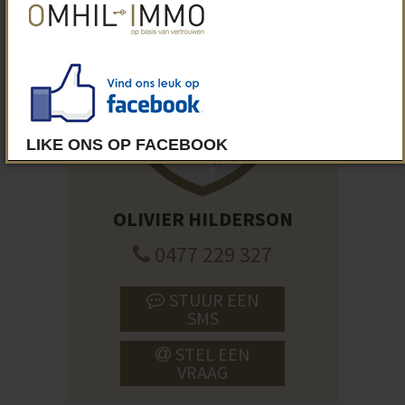
OLIVIER HILDERSON
0477 229 327
STUUR EEN
SMS
STEL EEN
VRAAG