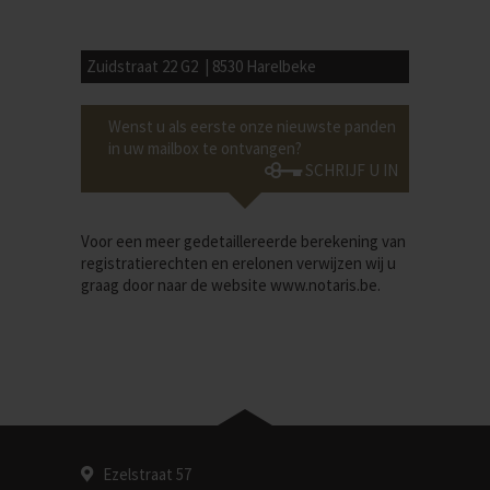
Zuidstraat 22 G2 | 8530 Harelbeke
Wenst u als eerste onze nieuwste panden
in uw mailbox te ontvangen?
SCHRIJF U IN
Voor een meer gedetaillereerde berekening van
registratierechten en erelonen verwijzen wij u
graag door naar de website
www.notaris.be
.
Ezelstraat 57