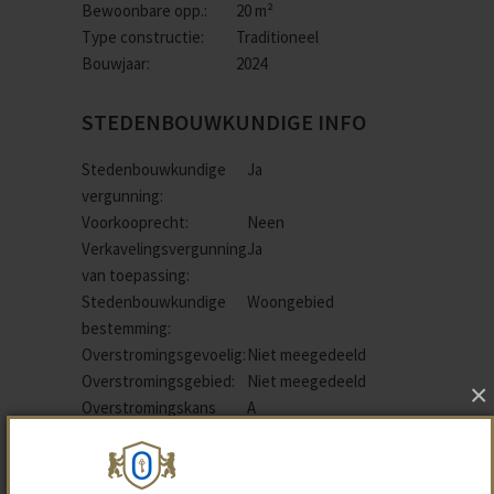
Bewoonbare opp.:
20 m²
Type constructie:
Traditioneel
Bouwjaar:
2024
STEDENBOUWKUNDIGE INFO
Stedenbouwkundige
Ja
vergunning:
Voorkooprecht:
Neen
Verkavelingsvergunning
Ja
van toepassing:
Stedenbouwkundige
Woongebied
bestemming:
Overstromingsgevoelig:
Niet meegedeeld
Overstromingsgebied:
Niet meegedeeld
×
Overstromingskans
A
perceel (P-score):
Erfgoed:
Niet meegedeeld