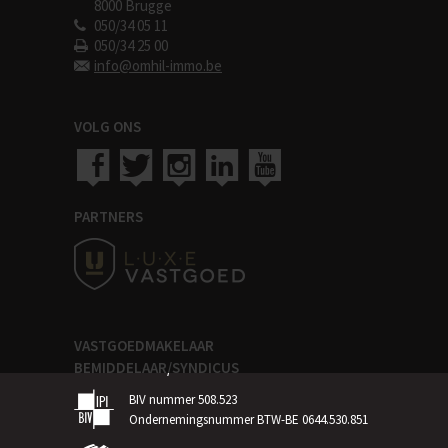
8000 Brugge
050/34 05 11
050/34 25 00
info@omhil-immo.be
VOLG ONS
PARTNERS
VASTGOEDMAKELAAR
BEMIDDELAAR/SYNDICUS
BIV nummer 508.523
Ondernemingsnummer BTW-BE 0644.530.851