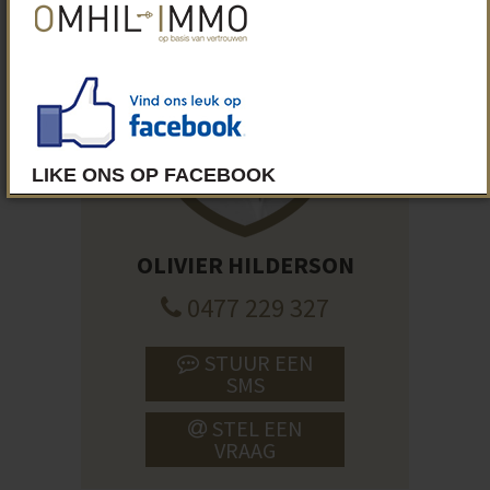
OLIVIER HILDERSON
0477 229 327
STUUR EEN
SMS
STEL EEN
VRAAG