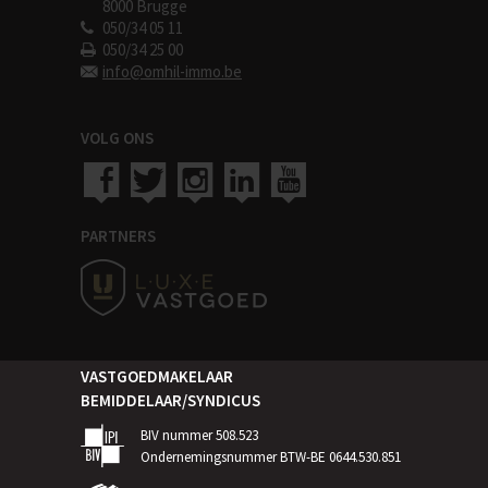
8000 Brugge
050/34 05 11
050/34 25 00
info@omhil-immo.be
VOLG ONS
PARTNERS
VASTGOEDMAKELAAR
BEMIDDELAAR/SYNDICUS
BIV nummer 508.523
Ondernemingsnummer BTW-BE 0644.530.851