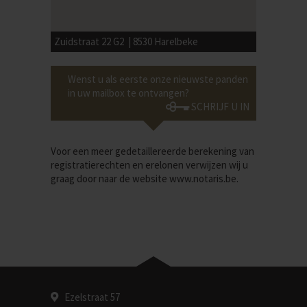
Zuidstraat 22 G2 | 8530 Harelbeke
Wenst u als eerste onze nieuwste panden
in uw mailbox te ontvangen?
SCHRIJF U IN
Voor een meer gedetaillereerde berekening van
registratierechten en erelonen verwijzen wij u
graag door naar de website
www.notaris.be
.
Ezelstraat 57