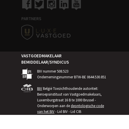
PARTNERS
VASTGOEDMAKELAAR
BEMIDDELAAR/SYNDICUS
BIV nummer 508.523
Ondernemingsnummer BTW-BE 0644.530.851
BIV
België Toezichthoudende autoriteit:
Beroepsinstituut van Vastgoedmakelaars,
Luxemburgstraat 16 B te 1000 Brussel -
Onderworpen aan de
deontologische code
van het BIV
- Lid BIV - Lid CIB