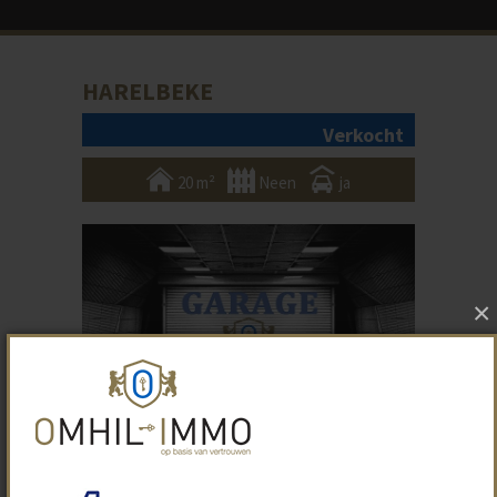
HARELBEKE
Verkocht
20 m²
Neen
ja
×
Foto 1/4