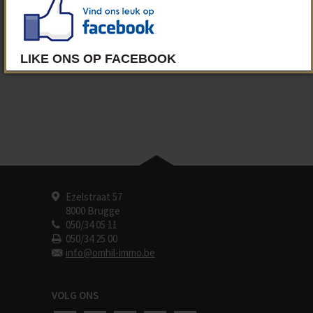
Wenst u als eerste onze nieuwste panden
in uw mailbox te ontvangen?
SCHRIJF U IN
Ezelstraat 57
8000 Brugge
050/34 05 11
050/34 25 00
info@omhil-immo.be
VOLG ONS