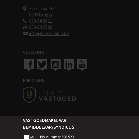
Ezelstraat 57
8000 Brugge
050/34 05 11
050/34 25 00
info@omhil-immo.be
VOLG ONS
PARTNERS
VASTGOEDMAKELAAR
BEMIDDELAAR/SYNDICUS
BIV nummer 508.523