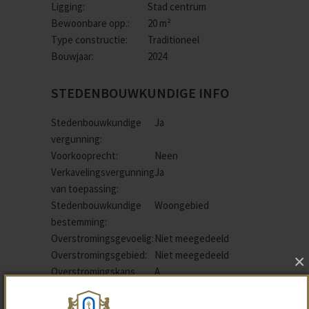
Ligging:
Stad centrum
Bewoonbare opp.:
20 m²
Type constructie:
Traditioneel
Bouwjaar:
2024
STEDENBOUWKUNDIGE INFO
Stedenbouwkundige
Ja
vergunning:
Voorkooprecht:
Neen
Verkavelingsvergunning
Ja
van toepassing:
Stedenbouwkundige
Woongebied
bestemming:
Overstromingsgevoelig:
Niet meegedeeld
Overstromingsgebied:
Niet meegedeeld
×
Overstromingskans
A
perceel (P-score):
Erfgoed:
Geen beschermd