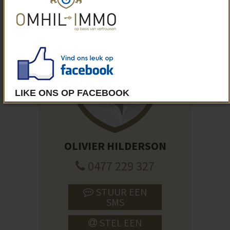
erfgoed
OLIVIER HILDERSON
0477 229 327
STUUR EEN
SMS
STEL EEN