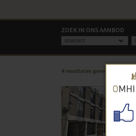
ZOEK IN ONS AANBOD
GEMEENTE
4
resultaten gevonden