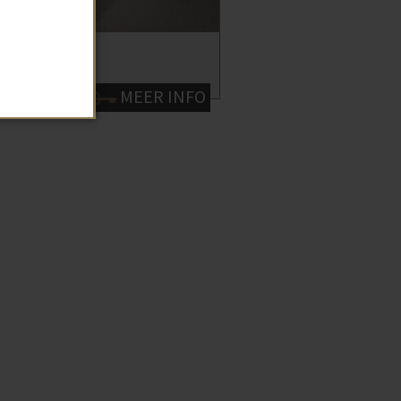
-ANDRIES
Neen
/maand
MEER INFO