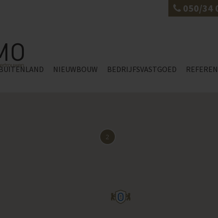
050/34 
BUITENLAND
NIEUWBOUW
BEDRIJFSVASTGOED
REFEREN
2