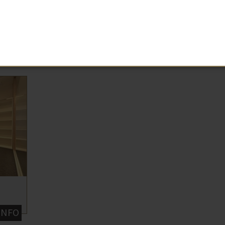
OOSTKAMP
SINT
neen
Ja
€ 60
€ 400 
INFO
MEER INFO
INFO