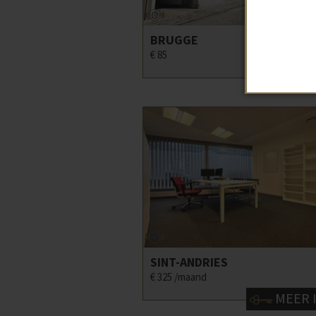
BRUGGE
neen
Neen
€ 85
MEER 
SINT-ANDRIES
Neen
€ 325 /maand
MEER 