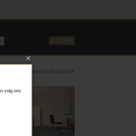
ZOEK
×
Sorteer op
gemeente
|
prijs
|
datum
▼