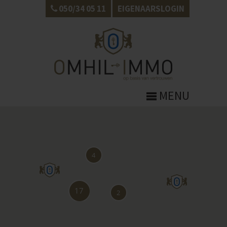
050/34 05 11
EIGENAARSLOGIN
MENU
4
17
2