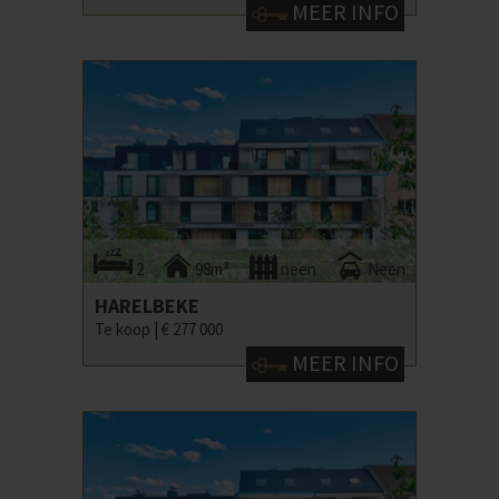
MEER INFO
2
98m²
neen
Neen
HARELBEKE
Te koop |
€ 277 000
MEER INFO