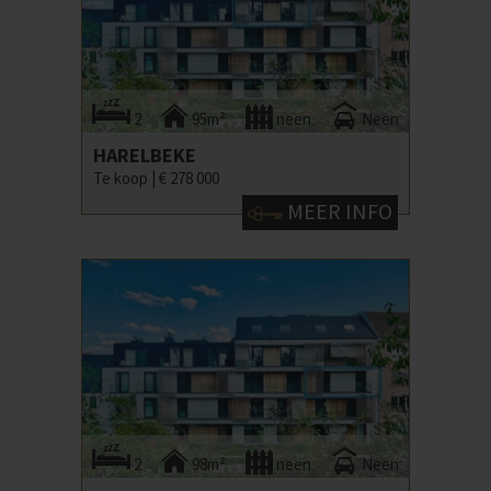
2
95m²
neen
Neen
HARELBEKE
Te koop |
€ 278 000
MEER INFO
2
98m²
neen
Neen