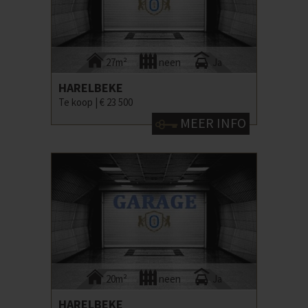
27m²
neen
Ja
HARELBEKE
Te koop |
€ 23 500
MEER INFO
20m²
neen
Ja
HARELBEKE