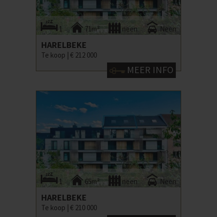
1
71m²
neen
Neen
HARELBEKE
Te koop |
€ 212 000
MEER INFO
1
65m²
neen
Neen
HARELBEKE
Te koop |
€ 210 000