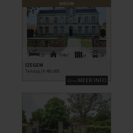
NIEUW
10
704m²
ja
Ja
IZEGEM
Te koop |
€ 465 000
MEER INFO