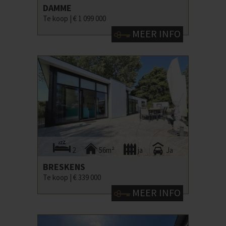
DAMME
Te koop |
€ 1 099 000
MEER INFO
2
56m²
ja
Ja
BRESKENS
Te koop |
€ 339 000
MEER INFO