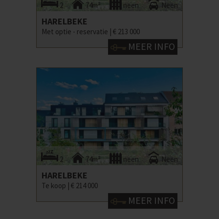
2
74m²
neen
Neen
HARELBEKE
Met optie - reservatie |
€ 213 000
MEER INFO
2
74m²
neen
Neen
HARELBEKE
Te koop |
€ 214 000
MEER INFO