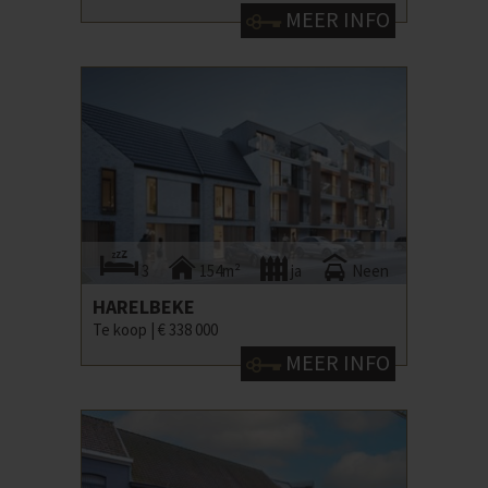
MEER INFO
3
154m²
ja
Neen
HARELBEKE
Te koop |
€ 338 000
MEER INFO