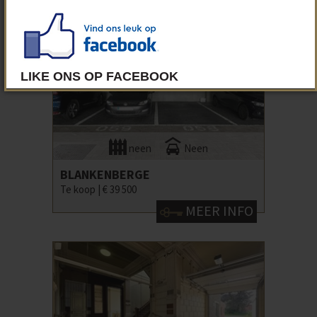
neen
Neen
BLANKENBERGE
Te koop |
€ 39 500
MEER INFO