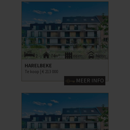
2
74m²
neen
Neen
HARELBEKE
Te koop |
€ 213 000
MEER INFO