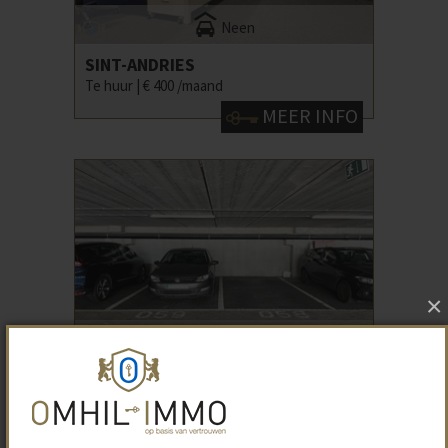
Neen
SINT-ANDRIES
Te huur |
€ 400 /maand
MEER INFO
×
neen
Neen
BLANKENBERGE
Te koop |
€ 39 500
MEER INFO