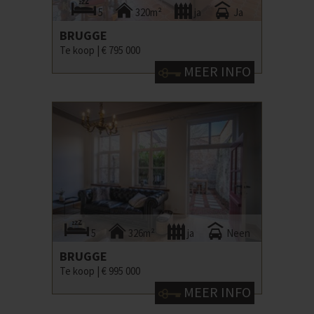
5
320m²
ja
Ja
BRUGGE
Te koop |
€ 795 000
MEER INFO
5
326m²
ja
Neen
BRUGGE
Te koop |
€ 995 000
MEER INFO