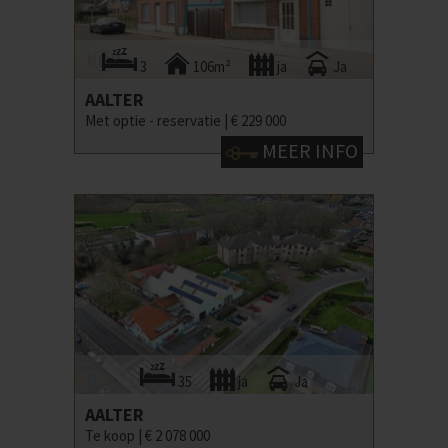
3
106m²
ja
Ja
AALTER
Met optie - reservatie |
€ 229 000
MEER INFO
35
ja
Ja
AALTER
Te koop |
€ 2 078 000