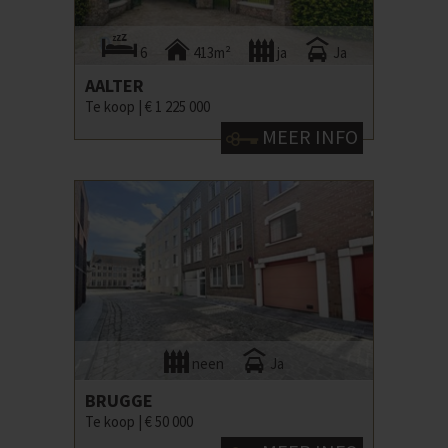
6
413m²
ja
Ja
AALTER
Te koop |
€ 1 225 000
MEER INFO
neen
Ja
BRUGGE
Te koop |
€ 50 000