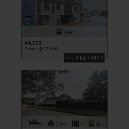
Neen
AALTER
Te koop |
€ 310 000
MEER INFO
7
339m²
ja
Ja