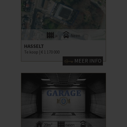
ja
Neen
HASSELT
Te koop |
€ 1 170 000
MEER INFO
20m²
neen
Ja