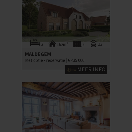
3
162m²
ja
Ja
MALDEGEM
Met optie - reservatie |
€ 435 000
MEER INFO