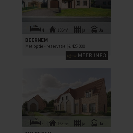
4
186m²
ja
Ja
BEERNEM
Met optie - reservatie |
€ 425 000
MEER INFO
3
165m²
ja
Ja