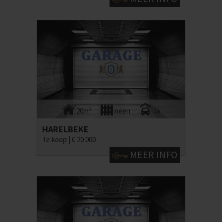
20m²
neen
Ja
HARELBEKE
Te koop |
€ 20 000
MEER INFO