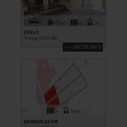
5
453m²
ja
Ja
EEKLO
Te koop |
€ 575 000
MEER INFO
ja
Neen
DENDERLEEUW