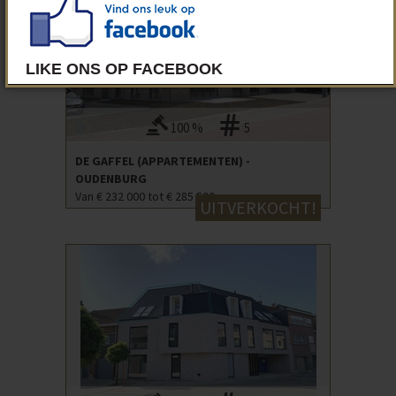
100 %
5
DE GAFFEL (APPARTEMENTEN) -
OUDENBURG
Van € 232 000 tot € 285 500
UITVERKOCHT!