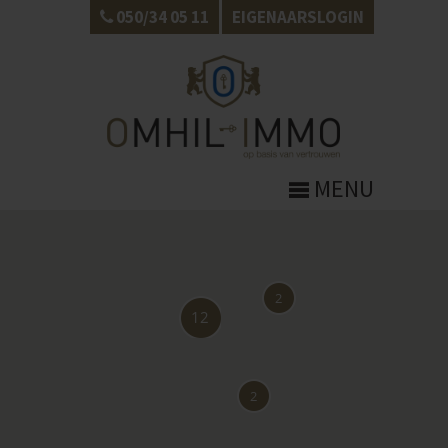
050/34 05 11
EIGENAARSLOGIN
MENU
2
12
2