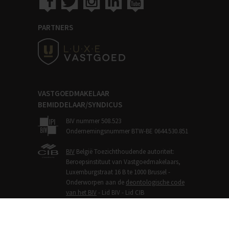
PARTNERS
VASTGOEDMAKELAAR
BEMIDDELAAR/SYNDICUS
BIV nummer 508.523
Ondernemingsnummer BTW-BE 0644.530.851
BIV
België Toezichthoudende autoriteit:
Beroepsinstituut van Vastgoedmakelaars,
Luxemburgstraat 16 B te 1000 Brussel -
Onderworpen aan de
deontologische code
van het BIV
- Lid BIV - Lid CIB