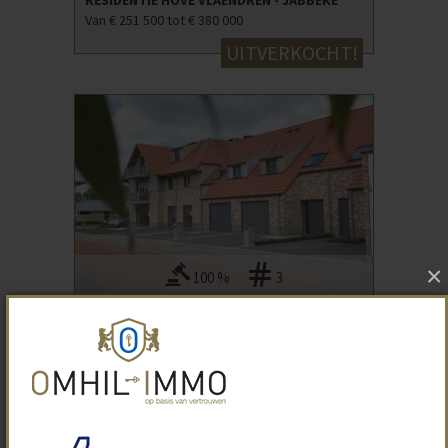
RESIDENTIE HOVE VLAENDREN - JABBEKE
Van € 251 500 tot € 380 000
UITVERKOCHT!
×
100 %
3
DE GAFFEL (WONINGEN) - OUDENBURG
UITVERKOCHT!