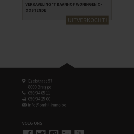
VERKAVELING 'T BAANHOF WONINGEN C -
OOSTENDE
UITVERKOCHT!
Ezelstraat 57
8000 Brugge
050/34 05 11
050/34 25 00
info@omhil-immo.be
VOLG ONS