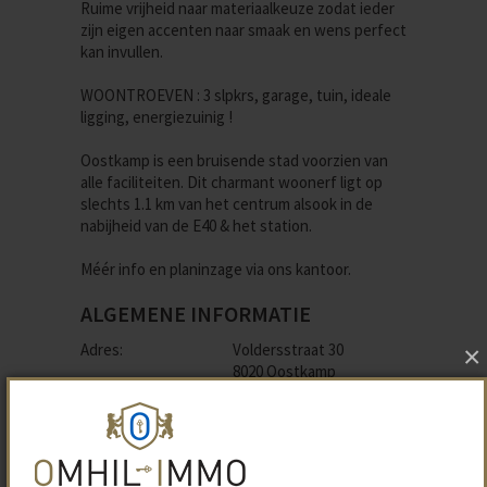
Ruime vrijheid naar materiaalkeuze zodat ieder
zijn eigen accenten naar smaak en wens perfect
kan invullen.
WOONTROEVEN : 3 slpkrs, garage, tuin, ideale
ligging, energiezuinig !
Oostkamp is een bruisende stad voorzien van
alle faciliteiten. Dit charmant woonerf ligt op
slechts 1.1 km van het centrum alsook in de
nabijheid van de E40 & het station.
Méér info en planinzage via ons kantoor.
ALGEMENE INFORMATIE
Adres
:
Voldersstraat 30
×
8020 Oostkamp
Referentie
:
OCOostkamp
Prijs
:
Van € 250 899 tot €
331 036
Units:
4