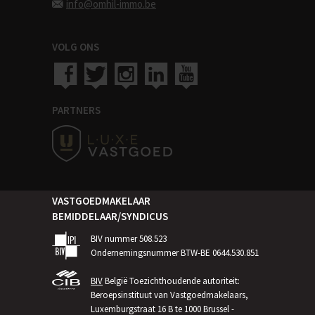
info@omhil-immo.be
VOLG ONS
PARTNERS
VASTGOEDMAKELAAR
BEMIDDELAAR/SYNDICUS
BIV nummer 508.523
Ondernemingsnummer BTW-BE 0644.530.851
BIV
België Toezichthoudende autoriteit:
Beroepsinstituut van Vastgoedmakelaars,
Luxemburgstraat 16 B te 1000 Brussel -