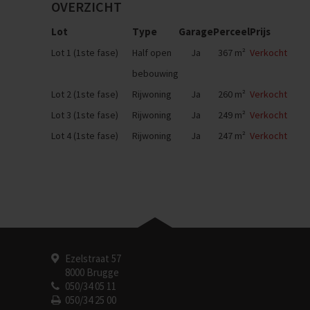
OVERZICHT
Lot
Type
Garage
Perceel
Prijs
Lot 1 (1ste fase)
Half open
Ja
367 m²
Verkocht
bebouwing
Lot 2 (1ste fase)
Rijwoning
Ja
260 m²
Verkocht
Lot 3 (1ste fase)
Rijwoning
Ja
249 m²
Verkocht
Lot 4 (1ste fase)
Rijwoning
Ja
247 m²
Verkocht
Ezelstraat 57
8000 Brugge
050/34 05 11
050/34 25 00