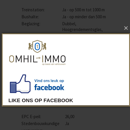
Treinstation:
Ja - op 500 m tot 1000 m
Bushalte:
Ja - op minder dan 500 m
Beglazing:
Dubbel,
×
Hoogrendementsglas,
Superisolerend
Verwarming:
Airconditioning,
Warmtepomp
Airco:
Ja
Lift:
Ja
Internet:
Ja
Mech. ventilatie :
Ja
Kabel:
Ja
Videofoon:
Ja
STEDENBOUWKUNDIGE INFO
EPC E-peil:
26,00
Stedenbouwkundige
Ja