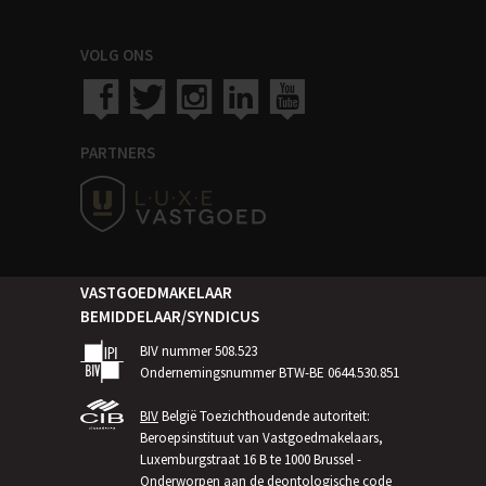
VOLG ONS
PARTNERS
VASTGOEDMAKELAAR
BEMIDDELAAR/SYNDICUS
BIV nummer 508.523
Ondernemingsnummer BTW-BE 0644.530.851
BIV
België Toezichthoudende autoriteit:
Beroepsinstituut van Vastgoedmakelaars,
Luxemburgstraat 16 B te 1000 Brussel -
Onderworpen aan de
deontologische code