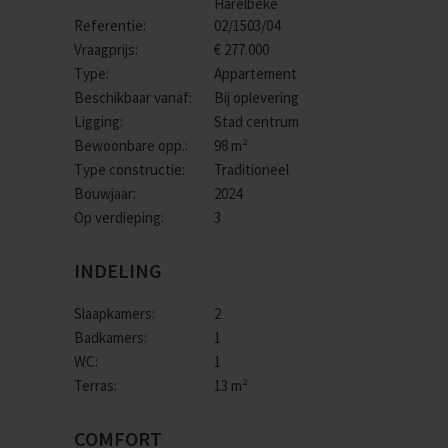
Harelbeke
Referentie:
02/1503/04
Vraagprijs:
€ 277.000
Type:
Appartement
Beschikbaar vanaf:
Bij oplevering
Ligging:
Stad centrum
Bewoonbare opp.:
98 m²
Type constructie:
Traditioneel
Bouwjaar:
2024
Op verdieping:
3
INDELING
Slaapkamers:
2
Badkamers:
1
WC:
1
Terras:
13 m²
COMFORT