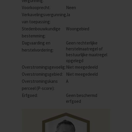
vergunning:
Voorkooprecht:
Neen
Verkavelingsvergunning
Ja
van toepassing:
Stedenbouwkundige
Woongebied
bestemming:
Dagvaarding en
Geen rechterlijke
herstelmaatregel of
herstelvordering:
bestuurlijke maatregel
opgelegd
Overstromingsgevoelig:
Niet meegedeeld
Overstromingsgebied:
Niet meegedeeld
Overstromingskans
A
perceel (P-score):
Erfgoed:
Geen beschermd
erfgoed