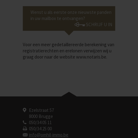
Wenst u als eerste onze nieuwste panden
in uw mailbox te ontvangen?
SCHRIJF U IN
Voor een meer gedetaillereerde berekening van
registratierechten en erelonen verwijzen wij u
graag door naar de website
www.notaris.be
.
Ezelstraat 57
8000 Brugge
050/34 05 11
050/34 25 00
info@omhil-immo.be