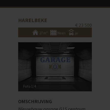
HARELBEKE
€ 23 500
27 m²
Neen
ja
Foto 1/4
OMSCHRIJVING
Nieuwbouw garage G15 centrum