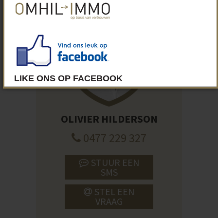
OLIVIER HILDERSON
0477 229 327
STUUR EEN
SMS
STEL EEN
VRAAG