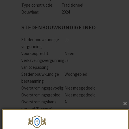
Type constructie:
Traditioneel
Bouwjaar:
2024
STEDENBOUWKUNDIGE INFO
Stedenbouwkundige
Ja
vergunning:
Voorkooprecht:
Neen
Verkavelingsvergunning
Ja
van toepassing:
Stedenbouwkundige
Woongebied
bestemming:
Overstromingsgevoelig:
Niet meegedeeld
Overstromingsgebied:
Niet meegedeeld
×
Overstromingskans
A
perceel (P-score):
Erfgoed:
Geen beschermd
erfgoed