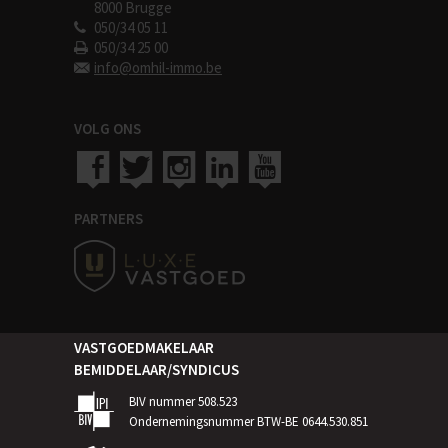
8000 Brugge
050/34 05 11
050/34 25 00
info@omhil-immo.be
VOLG ONS
PARTNERS
VASTGOEDMAKELAAR
BEMIDDELAAR/SYNDICUS
BIV nummer 508.523
Ondernemingsnummer BTW-BE 0644.530.851