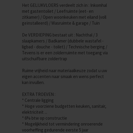
Het GELIJKVLOERS verdeelt zich in : Inkomhal
met gastentoilet / Leefruimte (eet- en
zitkamer) / Open woonkeuken met eiland (voll
geïnstalleerd) / Wasruimte & garage / Tuin
De VERDIEPING bestaat uit : Nachthal / 3
slaapkamers / Badkamer (dubbele wastafel -
ligbad - douche - toilet) / Technische berging /
Tevens is er een zolderruimte met toegang via
uitschuifbare zoldertrap
Ruime vrijheid naar materiaalkeuze zodat u uw
eigen accenten naar smaak en wens perfect
kan invullen.
EXTRA TROEVEN :
* Centrale ligging
* Hoge voorziene budgetten keuken, sanitair,
elektriciteit ...
* 6% btw op constructie
* Mogelijkheid tot vermindering onroerende
voorheffing gedurende eerste 5 jaar