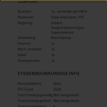
COMFORT
Bushalte:
Ja - op minder dan 500 m
Raamwerk:
Draai-/kiepramen, PVC
Beglazing:
Dubbel,
Hoogrendementsglas,
Superisolerend
Verwarming:
Warmtepomp
Internet:
Ja
Mech. ventilatie :
Ja
Kabel:
Ja
Zonnepanelen:
Ja
STEDENBOUWKUNDIGE INFO
Renovatieplicht:
Neen
EPC E-peil:
30,00
Overstromingsgevoelig:
Niet meegedeeld
Overstromingsgebied:
Niet meegedeeld
Overstromingskans
A