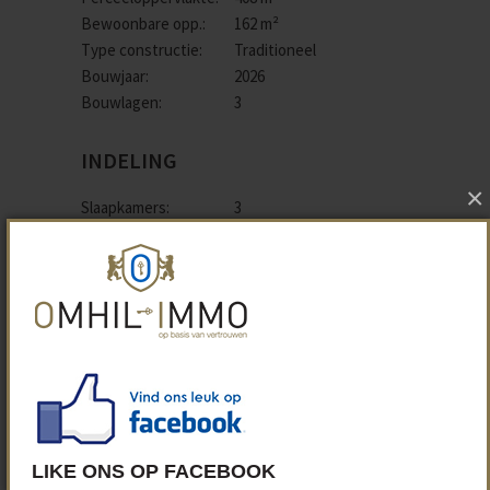
Bewoonbare opp.:
162 m²
Type constructie:
Traditioneel
Bouwjaar:
2026
Bouwlagen:
3
INDELING
×
Slaapkamers:
3
Badkamers:
1
WC:
2
Keuken:
Ja
Tuin:
Ja
Garage:
1 (1 plaats)
Garage Types:
Inpandig, Elektrische
poort
Parking:
1
Parking Types:
Privé