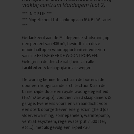
vlakbij centrum Maldegem (Lot 2)
*** IN OPTIE ***
*** Mogelijkheid tot aankoop aan 6% BTW-tarief
***
Geflankeerd aan de Maldegemse stadsrand, op
een perceel van 408 m2, bevindt zich deze
mooie halfopen woonopportuniteit voorzien
van alle FELBEGEERDE WOONTROEVEN.
Gelegen in de directe nabijheid van alle
faciliteiten & belangrijke invalswegen.
De woning kenmerkt zich aan de buitenzijde
door een hoogstaande architectuur & aan de
binnenzijde door een royale woongelegenheid
(162 m2 bew opp), voorzien van 3 slaapkamers &
garage. Eveneens voorzien van aandacht voor
een sterk doorgedreven energiezuinigheid (oa :
vloerverwarming, zonnepanelen, warmtepomp,
ventilatiesysteem, regenwaterput 7.500 liter,
etc ...), met als gevolg een E-peil <30.