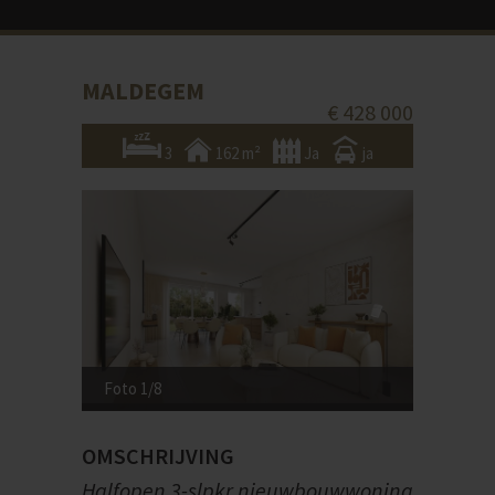
MALDEGEM
€ 428 000
3
162 m²
Ja
ja
Foto 1/8
OMSCHRIJVING
Halfopen 3-slpkr nieuwbouwwoning